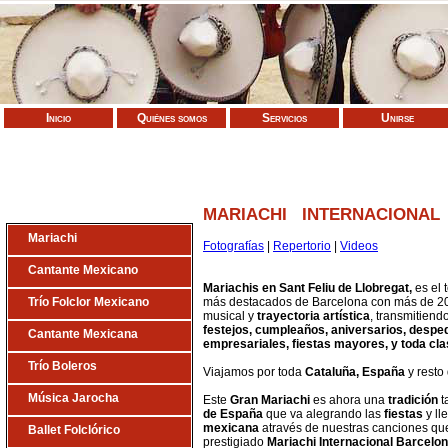
Inicio
Quiénes somos
Servicios
Unirse
MARIACHI INTERNACIONA
Mariachi
Fotografías
|
Repertorio
|
Videos
Cantante Mexicano
Mariachis en Sant Feliu de Llobregat,
es el 
Trío Folclor Mexicano
más destacados de Barcelona con más de 20
musical y
trayectoria artística
, transmitiend
festejos, cumpleaños, aniversarios, desped
Cantante Mexicana
empresariales, fiestas mayores, y toda cl
Trío Boleros
Viajamos por toda
Cataluña, España
y resto 
Música Jarocha
Este
Gran Mariachi
es ahora una
tradición
t
de
España
que va alegrando las
fiestas
y ll
mexicana
através de nuestras canciones que
Ballet Folclórico
prestigiado
Mariachi Internacional Barcelon