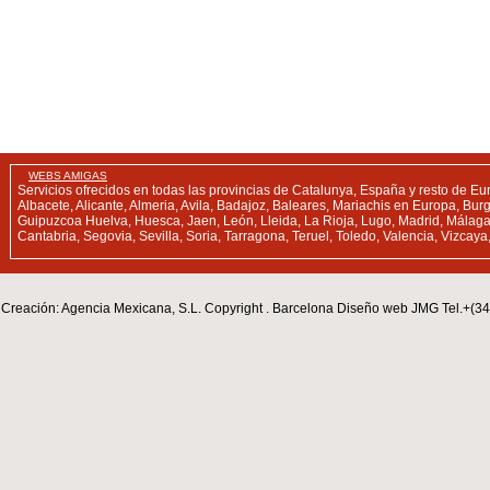
WEBS AMIGAS
Servicios ofrecidos en todas las provincias de Catalunya, España y resto de Eu
Albacete, Alicante, Almeria, Avila, Badajoz, Baleares, Mariachis en Europa, B
Guipuzcoa Huelva, Huesca, Jaen, León, Lleida, La Rioja, Lugo, Madrid, Málaga,
Cantabria, Segovia, Sevilla, Soria, Tarragona, Teruel, Toledo, Valencia, Vizcay
Creación: Agencia Mexicana, S.L. Copyright . Barcelona Diseño web JMG Tel.+(3