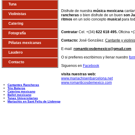
Tuna
Disfrute de nuestra
música mexicana
cantan
Violinistas
rancheras
o bien disfrute de un buen
son Ja
ritmos
en un solo concepto
musical
para to
Catering
Contratar
Cel. +(34)
622 618 495.
Oficina +
Fotografía
Contacto:
José González.
Cantante y violin
Piñatas mexicanas
E-mail:
romanticosdemexico@gmail.com
Laudero
O si prefieres escribirnos y llenar nuestro
for
Contacto
Siguenos en
Facebook
visita nuestras web:
www.mariachisenbarcelona.net
www.romanticosdemexico.com
Cantantes Rancheras
Trío Boleros
Catering mexicano
Ballet mexicano
Tunas Universitarias
Mariachis en Sant Feliu de Llobregat