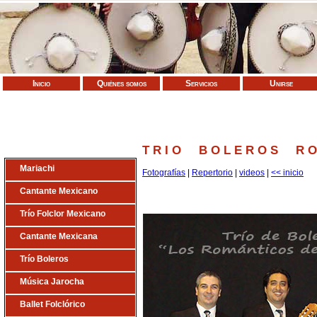
Inicio
Quiénes somos
Servicios
Unirse
T R I O B O L E R O S R O M
Mariachi
Fotografías
|
Repertorio
|
videos
|
<< inicio
Cantante Mexicano
Trío Folclor Mexicano
Cantante Mexicana
Trío Boleros
Música Jarocha
Ballet Folclórico