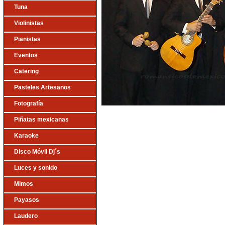
Tuna
Violinistas
Pianistas
Eventos
Catering
Pasteles Artesanos
Fotografía
Piñatas mexicanas
Karaoke
Disco Móvil Dj´s
Luces y sonido
Mimos
Payasos
Laudero