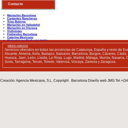
Contacto
Mariachis Barcelona
Cantantes Rancheras
Tríos Boleros
Mariachis en Valladolid
Mariachis en Vizcaya
Violinistas
Fotógrafos Barcelona
Catering Mexicano
Mariachis en Badia del Vallès
Mariachis en Balaguer
WEBS AMIGAS
Servicios ofrecidos en todas las provincias de Catalunya, España y resto de Euro
Alicante, Almeria, Avila, Badajoz, Baleares, Barcelona, Burgos, Cáceres, Cád
Huesca, Jaen, León, Lleida, La Rioja, Lugo, Madrid, Málaga, Murcia, Navarra, O
Soria, Tarragona, Teruel, Toledo, Valencia, Vizcaya, Zamora y Zaragoza.
Creación: Agencia Mexicana, S.L. Copyright . Barcelona Diseño web JMG Tel.+(3