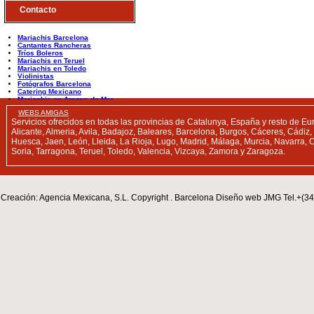
Contacto
Mariachis Barcelona
Cantantes Rancheras
Tríos Boleros
Mariachis en Teruel
Mariachis en Toledo
Violinistas
Fotógrafos Barcelona
Catering Mexicano
Mariachis en Arenys de Mar
Mariachis en Badalona
WEBS AMIGAS
Servicios ofrecidos en todas las provincias de Catalunya, España y resto de Euro
Alicante, Almeria, Avila, Badajoz, Baleares, Barcelona, Burgos, Cáceres, Cád
Huesca, Jaen, León, Lleida, La Rioja, Lugo, Madrid, Málaga, Murcia, Navarra, O
Soria, Tarragona, Teruel, Toledo, Valencia, Vizcaya, Zamora y Zaragoza.
Creación: Agencia Mexicana, S.L. Copyright . Barcelona Diseño web JMG Tel.+(3