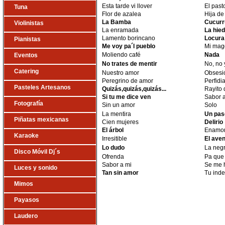
Esta tarde vi llover
El past
Tuna
Flor de azalea
Hija de
La Bamba
Cucurr
Violinistas
La enramada
La hie
Lamento borincano
Locura
Pianistas
Me voy pa´l pueblo
Mi mag
Moliendo café
Nada
Eventos
No trates de mentir
No, no 
Catering
Nuestro amor
Obsesi
Peregrino de amor
Perfidi
Pasteles Artesanos
Quizás,quizás,quizás...
Rayito 
Si tu me dice ven
Sabor 
Fotografía
Sin un amor
Solo
La mentira
Un pas
Piñatas mexicanas
Cien mujeres
Delirio
El árbol
Enamor
Karaoke
Irresitible
El ave
Lo dudo
La neg
Disco Móvil Dj´s
Ofrenda
Pa que 
Sabor a mi
Se me h
Luces y sonido
Tan sin amor
Tu inde
Mimos
Payasos
Laudero