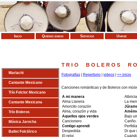
Inicio
Quiénes somos
Servicios
Unirse
T R I O B O L E R O S R O M
Mariachi
Fotografías
|
Repertorio
|
videos
|
<< inicio
Cantante Mexicano
Canciones románticas y de Boleros con músic
Trío Folclor Mexicano
A mi manera
Albrici
Alma Llanera
La ment
Cantante Mexicana
Amorcito corazón
Júram
Alma, corazón y vida
Amém
Trío Boleros
Aquellos ojos verdes
Bajo u
Cancionero
Cariño
Música Jarocha
Contigo aprendi
Perfídi
Despedida
Di que 
Ballet Folclórico
El reloj
Cuando 